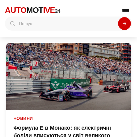
AUTO
MOT
IVE
24
НОВИНИ
Формула E в Монако: як електричні
боліди вписуються у світ великого