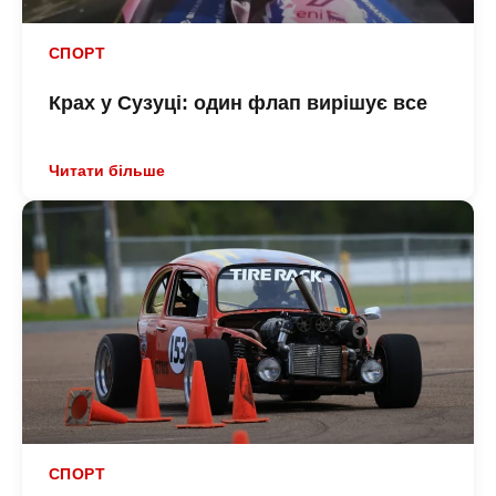
СПОРТ
Крах у Сузуці: один флап вирішує все
Читати більше
СПОРТ