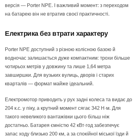
версія — Porter NPE. І важливий момент: з переходом
на батарею він не втратив своєї практичності.
Електрика без втрати характеру
Porter NPE доступний з різною колісною базою й
водночас залишається дуже компактним: трохи більше
чотирьох метрів у довжину та лише 1,64 метра
завширшки. Для вузьких вулиць, дворів і старих
кварталів — формат майже ідеальний.
Електромотор приводить у рух задні колеса та видає до
204 к.с. у піку, а крутний момент сягає 342 Н·м. Для
такого невеликого вантажівки цього більш ніж
достатньо. Батарея ємністю 42 кВт·год забезпечує
запас ходу близько 200 км, а за спокійної міської їзди й