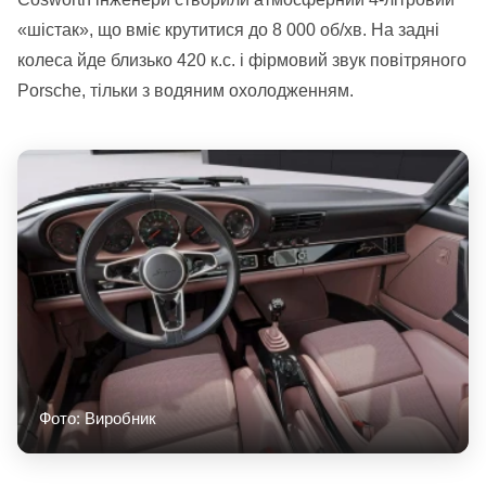
«шістак», що вміє крутитися до 8 000 об/хв. На задні
колеса йде близько 420 к.с. і фірмовий звук повітряного
Porsche, тільки з водяним охолодженням.
Фото: Виробник