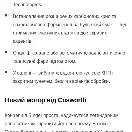
Technologies.
Встановлення розширених карбонових крил та
лакофарбове оформлення на будь-який смак — від
стриманих класичних відтінків до яскравих
акцентів.
Опції: фіксоване або автоматичне заднє антикрило
та висувні фари під капотом.
У салоні — вибір між відкритою кулісою КПП і
закритим тунелем, безліч варіантів обробки.
Новий мотор від Cosworth
Концепція Singer проста: надихнутися легендарним
оппозитником і зробити його по-своєму. Разом із
Cosworth інженери створили атмосферний 4-літровий