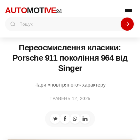
AUTO
MOT
IVE
24
Переосмислення класики:
Porsche 911 покоління 964 від
Singer
Чари «повітряного» характеру
ТРАВЕНЬ 12, 2025