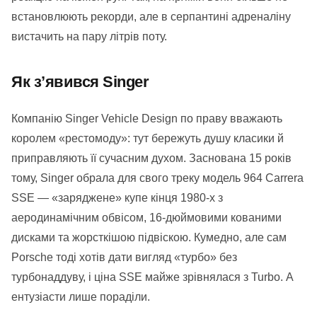
встановлюють рекорди, але в серпантині адреналіну
вистачить на пару літрів поту.
Як з’явився Singer
Компанію Singer Vehicle Design по праву вважають
королем «рестомоду»: тут бережуть душу класики й
приправляють її сучасним духом. Заснована 15 років
тому, Singer обрала для свого треку модель 964 Carrera
SSE — «заряджене» купе кінця 1980-х з
аеродинамічним обвісом, 16-дюймовими кованими
дисками та жорсткішою підвіскою. Кумедно, але сам
Porsche тоді хотів дати вигляд «турбо» без
турбонаддуву, і ціна SSE майже зрівнялася з Turbo. А
ентузіасти лише пораділи.