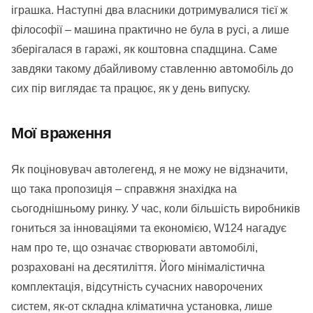
іграшка. Наступні два власники дотримувалися тієї ж
філософії – машина практично не була в русі, а лише
зберігалася в гаражі, як коштовна спадщина. Саме
завдяки такому дбайливому ставленню автомобіль до
сих пір виглядає та працює, як у день випуску.
Мої враження
Як поціновувач автолегенд, я не можу не відзначити,
що така пропозиція – справжня знахідка на
сьогоднішньому ринку. У час, коли більшість виробників
гониться за інноваціями та економією, W124 нагадує
нам про те, що означає створювати автомобілі,
розраховані на десятиліття. Його мінімалістична
комплектація, відсутність сучасних наворочених
систем, як-от складна кліматична установка, лише